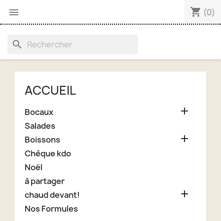
shopping_cart


(0)
search
ACCUEIL

Bocaux
Salades

Boissons
Chèque kdo
Noël
à partager

chaud devant!
Nos Formules